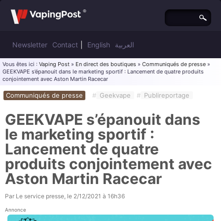
Newsletter
Contact
|
English
العربية
Vous êtes ici :
Vaping Post
»
En direct des boutiques
»
Communiqués de presse
»
GEEKVAPE s’épanouit dans le marketing sportif : Lancement de quatre produits
conjointement avec Aston Martin Racecar
Communiqués de presse
#
Geekvape
#
Publireportage
GEEKVAPE s’épanouit dans
le marketing sportif :
Lancement de quatre
produits conjointement avec
Aston Martin Racecar
Par
Le service presse
, le
2/12/2021 à 16h36
Annonce