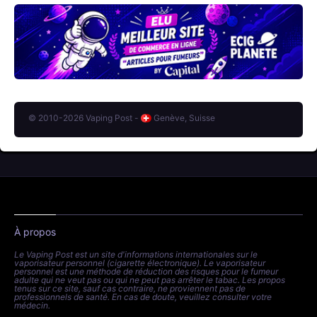
© 2010-2026 Vaping Post -
Genève, Suisse
À propos
Le Vaping Post est un site d'informations internationales sur le
vaporisateur personnel (cigarette électronique). Le vaporisateur
personnel est une méthode de réduction des risques pour le fumeur
adulte qui ne veut pas ou qui ne peut pas arrêter le tabac. Les propos
tenus sur ce site, sauf cas contraire, ne proviennent pas de
professionnels de santé. En cas de doute, veuillez consulter votre
médecin.