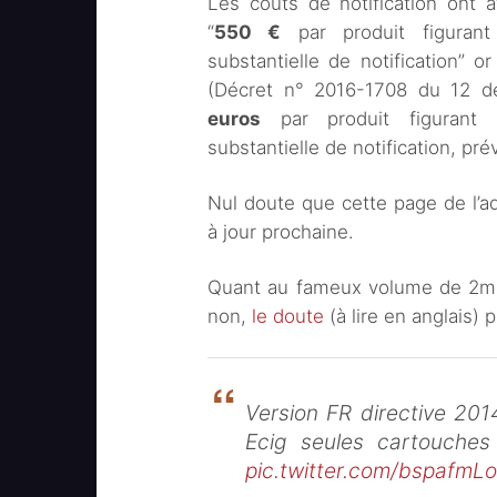
Les coûts de notification ont at
“
550 €
par produit figurant 
substantielle de notification” o
(Décret n° 2016-1708 du 12 d
euros
par produit figurant d
substantielle de notification, prév
Nul doute que cette page de l’adm
à jour prochaine.
Quant au fameux volume de 2ml 
non,
le doute
(à lire en anglais) 
Version FR directive 20
Ecig seules cartouches
pic.twitter.com/bspafmL