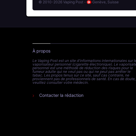
© 2010-2026 Vaping Post -
Genève, Suisse
À propos
Le Vaping Post est un site d'informations internationales sur l
vaporisateur personnel (cigarette électronique). Le vaporisat
personnel est une méthode de réduction des risques pour le
fumeur adulte qui ne veut pas ou qui ne peut pas arrêter le
tabac. Les propos tenus sur ce site, sauf cas contraire, ne
proviennent pas de professionnels de santé. En cas de doute,
veuillez consulter votre médecin.
Contacter la rédaction