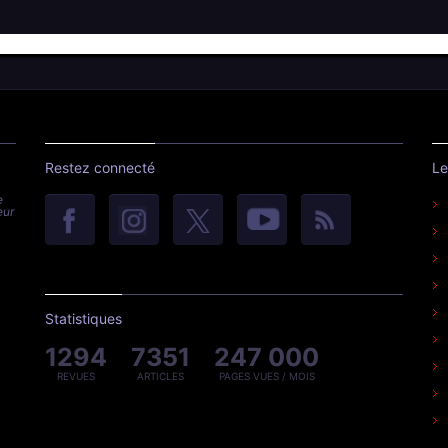
Restez connecté
Le
e
eur
Statistiques
1294
7351
247 000
REVUES
ARTICLES
PAGES VUES / MOIS