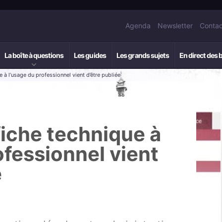
Agenda
Newsletter
Contac
La boîte à questions
Les guides
Les grands sujets
En direct des 
e à l’usage du professionnel vient d’être publiée
fiche technique à
ofessionnel vient
e