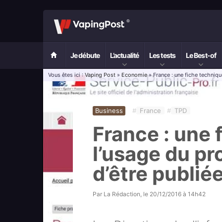
Je débute
L’actualité
Les tests
Le Best-of
Vous êtes ici :
Vaping Post
»
Economie
» France : une fiche techniqu
Business
#
France
#
TPD
France : une 
l’usage du pr
d’être publié
Par
La Rédaction
, le
20/12/2016 à 14h42