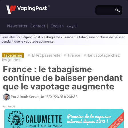
Newsletter
Contact
|
English
العربية
Vous êtes ici :
Vaping Post
»
Tabagisme
» France : le tabagisme continue de baisser
pendant que le vapotage augmente
Tabagisme
#
Effet passerelle
#
France
#
Le vapotage chez
les jeunes
France : le tabagisme
continue de baisser pendant
que le vapotage augmente
Par
Alistair Servet
, le
15/01/2025 à 20h33
Annonce