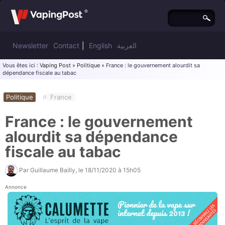
Newsletter
Contact
|
English
العربية
Vous êtes ici :
Vaping Post
»
Politique
» France : le gouvernement alourdit sa
dépendance fiscale au tabac
Politique
#
France
France : le gouvernement
alourdit sa dépendance
fiscale au tabac
Par
Guillaume Bailly
, le
18/11/2020 à 15h05
Annonce