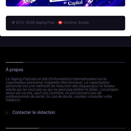
© 2010-2026 Vaping Post -
Genève, Suisse
À propos
Le Vaping Post est un site d'informations internationales sur le
vaporisateur personnel (cigarette électronique). Le vaporisateur
personnel est une méthode de réduction des risques pour le fumeur
adulte qui ne veut pas ou qui ne peut pas arrêter le tabac. Les propos
tenus sur ce site, sauf cas contraire, ne proviennent pas de
professionnels de santé. En cas de doute, veuillez consulter votre
médecin.
Contacter la rédaction