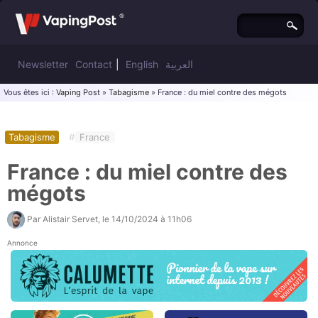
Newsletter
Contact
|
English
العربية
Vous êtes ici :
Vaping Post
»
Tabagisme
» France : du miel contre des mégots
Tabagisme
#
France
France : du miel contre des
mégots
Par
Alistair Servet
, le
14/10/2024 à 11h06
Annonce