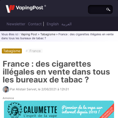
Newsletter
Contact
|
English
العربية
Vous êtes ici :
Vaping Post
»
Tabagisme
» France : des cigarettes illégales en vente
dans tous les bureaux de tabac ?
Tabagisme
#
France
France : des cigarettes
illégales en vente dans tous
les bureaux de tabac ?
Par
Alistair Servet
, le
2/06/2021 à 12h31
Annonce