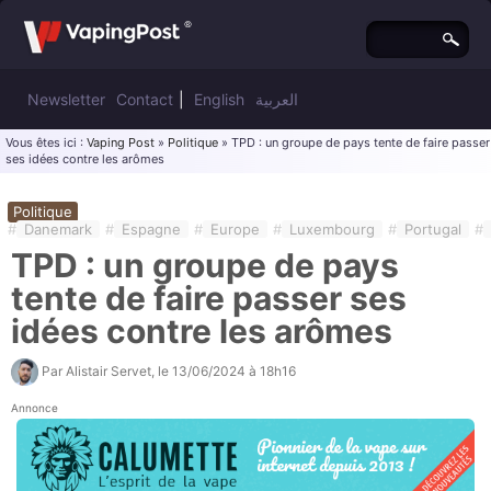
Newsletter
Contact
|
English
العربية
Vous êtes ici :
Vaping Post
»
Politique
» TPD : un groupe de pays tente de faire passer
ses idées contre les arômes
Politique
#
Danemark
#
Espagne
#
Europe
#
Luxembourg
#
Portugal
#
TPD : un groupe de pays
tente de faire passer ses
idées contre les arômes
Par
Alistair Servet
, le
13/06/2024 à 18h16
Annonce