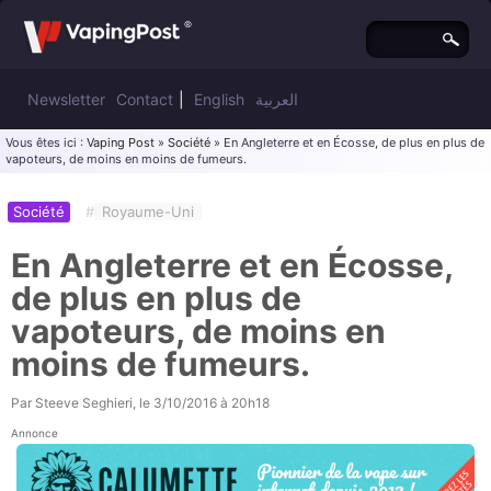
Newsletter
Contact
|
English
العربية
Vous êtes ici :
Vaping Post
»
Société
» En Angleterre et en Écosse, de plus en plus de
vapoteurs, de moins en moins de fumeurs.
Société
#
Royaume-Uni
En Angleterre et en Écosse,
de plus en plus de
vapoteurs, de moins en
moins de fumeurs.
Par
Steeve Seghieri
, le
3/10/2016 à 20h18
Annonce