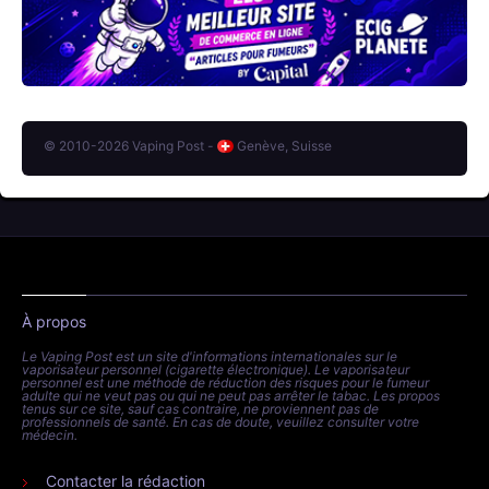
© 2010-2026 Vaping Post -
Genève, Suisse
À propos
Le Vaping Post est un site d'informations internationales sur le
vaporisateur personnel (cigarette électronique). Le vaporisateur
personnel est une méthode de réduction des risques pour le fumeur
adulte qui ne veut pas ou qui ne peut pas arrêter le tabac. Les propos
tenus sur ce site, sauf cas contraire, ne proviennent pas de
professionnels de santé. En cas de doute, veuillez consulter votre
médecin.
Contacter la rédaction