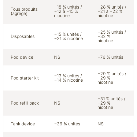
−18 % unités /
−28 % unités /
Tous produits
−12 à −15 %
−21 à −22 %
(agrégé)
nicotine
nicotine
−25 % unités /
−15 % unités /
Disposables
−32 %
−21 % nicotine
nicotine
Pod device
NS
−76 % unités
−29 % unités /
−13 % unités /
Pod starter kit
−29 %
−14 % nicotine
nicotine
−31 % unités /
Pod refill pack
NS
−29 %
nicotine
Tank device
−36 % unités
NS