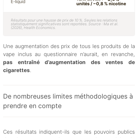
E-liquid
unités / −0,8 % nicotine
Résultats pour une hausse de prix de 10 %. Seules les relations
statistiquement significatives sont reportées. Source : Ma et al.
(2026),
Health Economics
.
Une augmentation des prix de tous les produits de la
vape inclus au questionnaire n’aurait, en revanche,
pas entraîné d’augmentation des ventes de
cigarettes
.
De nombreuses limites méthodologiques à
prendre en compte
Ces résultats indiquent-ils que les pouvoirs publics