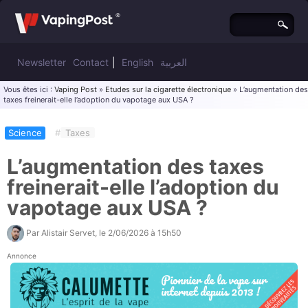
Newsletter
Contact
|
English
العربية
Vous êtes ici :
Vaping Post
»
Etudes sur la cigarette électronique
» L’augmentation des
taxes freinerait-elle l’adoption du vapotage aux USA ?
Science
#
Taxes
L’augmentation des taxes
freinerait-elle l’adoption du
vapotage aux USA ?
Par
Alistair Servet
, le
2/06/2026 à 15h50
Annonce