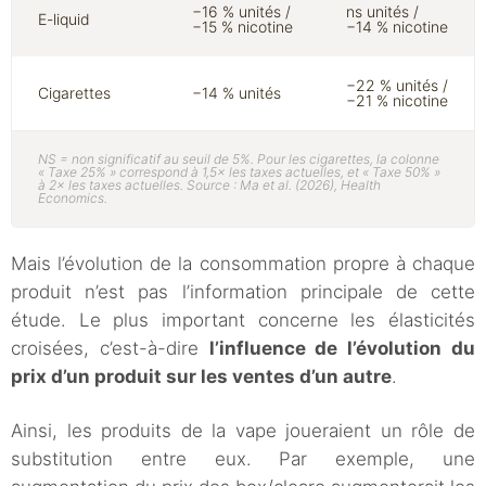
−16 % unités /
ns unités /
E-liquid
−15 % nicotine
−14 % nicotine
−22 % unités /
Cigarettes
−14 % unités
−21 % nicotine
NS = non significatif au seuil de 5%. Pour les cigarettes, la colonne
« Taxe 25% » correspond à 1,5× les taxes actuelles, et « Taxe 50% »
à 2× les taxes actuelles. Source : Ma et al. (2026),
Health
Economics
.
Mais l’évolution de la consommation propre à chaque
produit n’est pas l’information principale de cette
étude. Le plus important concerne les élasticités
croisées, c’est-à-dire
l’influence de l’évolution du
prix d’un produit sur les ventes d’un autre
.
Ainsi, les produits de la vape joueraient un rôle de
substitution entre eux. Par exemple, une