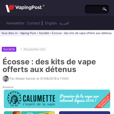
Newsletter
Contact
|
English
العربية
Vous êtes ici :
Vaping Post
»
Société
» Écosse : des kits de vape offerts aux détenus
Société
#
Royaume-Uni
Écosse : des kits de vape
offerts aux détenus
Par
Alistair Servet
, le
31/08/2018 à 11h00
Annonce