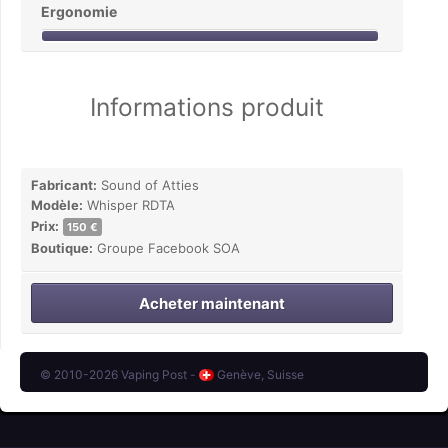
Ergonomie
Informations produit
Fabricant:
Sound of Atties
Modèle:
Whisper RDTA
Prix:
150 €
Boutique:
Groupe Facebook SOA
Acheter maintenant
© 2010-2026 Vaping Post -
Genève, Suisse