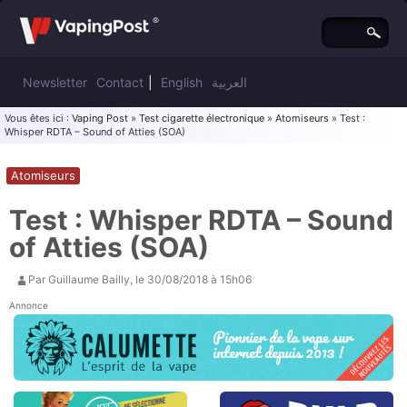
Newsletter
Contact
|
English
العربية
Vous êtes ici :
Vaping Post
»
Test cigarette électronique
»
Atomiseurs
» Test :
Whisper RDTA – Sound of Atties (SOA)
Atomiseurs
Test : Whisper RDTA – Sound
of Atties (SOA)
Par
Guillaume Bailly
, le
30/08/2018 à 15h06
Annonce