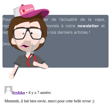
Pour ne rien manquer de l’actualité de la vape,
rejoignez les 6 500 abonnés à notre
newsletter
et
recevez chaque semaine nos derniers articles !
[wysija_form id=”2″]