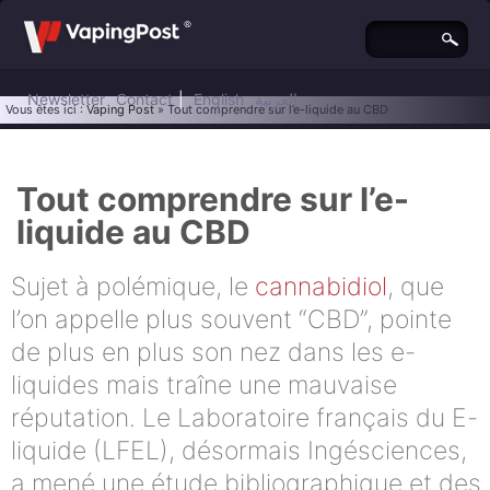
Newsletter
Contact
|
English
العربية
Vous êtes ici :
Vaping Post
» Tout comprendre sur l’e-liquide au CBD
Tout comprendre sur l’e-
liquide au CBD
Sujet à polémique, le
cannabidiol
, que
l’on appelle plus souvent “CBD”, pointe
de plus en plus son nez dans les e-
liquides mais traîne une mauvaise
réputation. Le Laboratoire français du E-
liquide (LFEL), désormais Ingésciences,
a mené une étude bibliographique et des