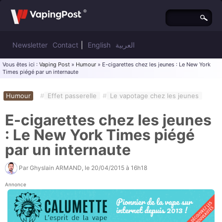
Newsletter
Contact
|
English
العربية
Vous êtes ici :
Vaping Post
»
Humour
» E-cigarettes chez les jeunes : Le New York
Times piégé par un internaute
Humour
#
Effet passerelle
#
Le vapotage chez les jeunes
E-cigarettes chez les jeunes
: Le New York Times piégé
par un internaute
Par
Ghyslain ARMAND
, le
20/04/2015 à 16h18
Annonce