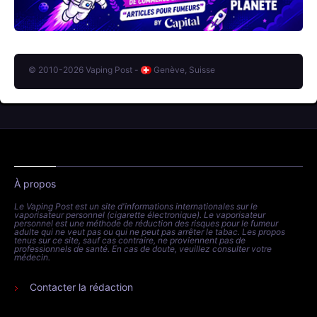
© 2010-2026 Vaping Post -
Genève, Suisse
À propos
Le Vaping Post est un site d'informations internationales sur le
vaporisateur personnel (cigarette électronique). Le vaporisateur
personnel est une méthode de réduction des risques pour le fumeur
adulte qui ne veut pas ou qui ne peut pas arrêter le tabac. Les propos
tenus sur ce site, sauf cas contraire, ne proviennent pas de
professionnels de santé. En cas de doute, veuillez consulter votre
médecin.
Contacter la rédaction