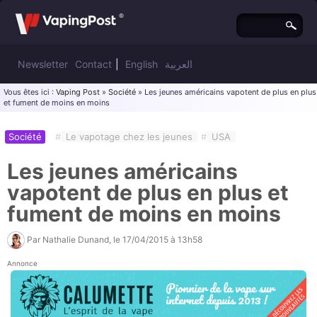
Newsletter
Contact
|
English
العربية
Vous êtes ici :
Vaping Post
»
Société
» Les jeunes américains vapotent de plus en plus
et fument de moins en moins
Société
#
Le vapotage chez les jeunes
#
USA
Les jeunes américains
vapotent de plus en plus et
fument de moins en moins
Par
Nathalie Dunand
, le
17/04/2015 à 13h58
Annonce