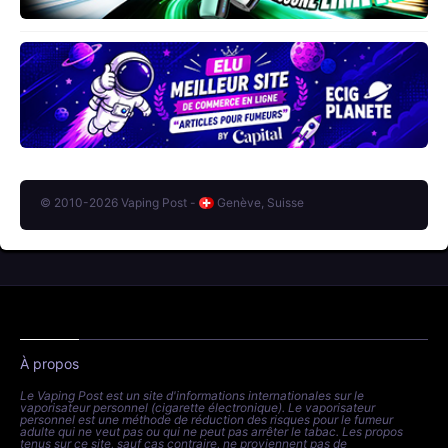
© 2010-2026 Vaping Post -
Genève, Suisse
À propos
Le Vaping Post est un site d'informations internationales sur le
vaporisateur personnel (cigarette électronique). Le vaporisateur
personnel est une méthode de réduction des risques pour le fumeur
adulte qui ne veut pas ou qui ne peut pas arrêter le tabac. Les propos
tenus sur ce site, sauf cas contraire, ne proviennent pas de