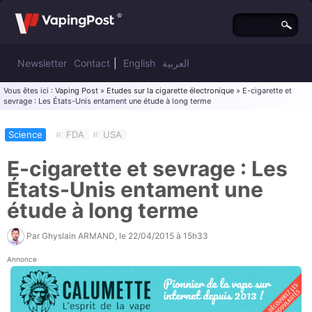
Newsletter
Contact
|
English
العربية
Vous êtes ici :
Vaping Post
»
Etudes sur la cigarette électronique
» E-cigarette et
sevrage : Les États-Unis entament une étude à long terme
Science
#
FDA
#
USA
E-cigarette et sevrage : Les
États-Unis entament une
étude à long terme
Par
Ghyslain ARMAND
, le
22/04/2015 à 15h33
Annonce