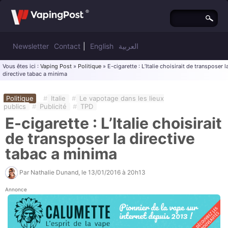
Newsletter
Contact
|
English
العربية
Vous êtes ici :
Vaping Post
»
Politique
» E-cigarette : L’Italie choisirait de transposer l
directive tabac a minima
Politique
#
Italie
#
Le vapotage dans les lieux
publics
#
Publicité
#
TPD
E-cigarette : L’Italie choisirait
de transposer la directive
tabac a minima
Par
Nathalie Dunand
, le
13/01/2016 à 20h13
Annonce