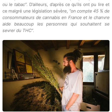
ou le tabac”
. D’ailleurs, d’après ce qu’ils ont pu lire et
ce malgré une législation sévère,
“on compte 45 % de
consommateurs de cannabis en France et le chanvre
aide beaucoup les personnes qui souhaitent se
sevrer du THC”
.