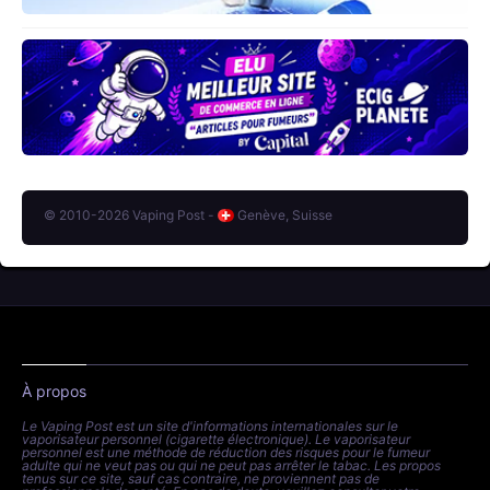
© 2010-2026 Vaping Post -
Genève, Suisse
À propos
Le Vaping Post est un site d'informations internationales sur le
vaporisateur personnel (cigarette électronique). Le vaporisateur
personnel est une méthode de réduction des risques pour le fumeur
adulte qui ne veut pas ou qui ne peut pas arrêter le tabac. Les propos
tenus sur ce site, sauf cas contraire, ne proviennent pas de