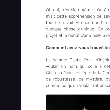
Oh oui, très bien même ! On était
avait cette appréhension de savoi
tout ce travail. Et quand on l’a 
quelque chose d’unique. Ce prem
projet et le début d’une belle ave
Comment avez-vous trouvé le 
La gamme Castle Rock s’inspir
voulait un nom qui colle à cet
Château Noir, le siège de la Gard
de robustesse, de mystère, d’
comme ce qu’on voulait retranscri