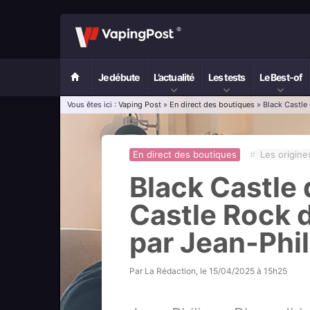
Je débute
L’actualité
Les tests
Le Best-of
Vous êtes ici :
Vaping Post
»
En direct des boutiques
» Black Castle
En direct des boutiques
#
Les origine
Black Castle
Castle Rock 
par Jean-Phil
Par
La Rédaction
, le
15/04/2025 à 15h25