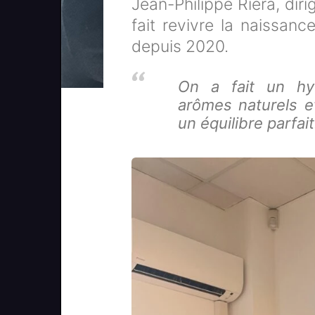
Jean-Philippe Riera, dir
fait revivre la naissanc
depuis 2020.
On a fait un hy
arômes naturels e
un équilibre parfait