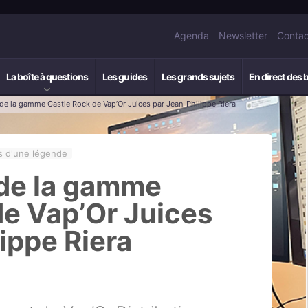
Agenda
Newsletter
Contac
La boîte à questions
Les guides
Les grands sujets
En direct des 
 de la gamme Castle Rock de Vap’Or Juices par Jean-Philippe Riera
s d'une légende
 de la gamme
de Vap’Or Juices
ippe Riera