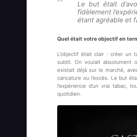
Le but était d’avo
fidèlement l’expéri
étant agréable et f
Quel était votre objectif en te
L’objectif était clair : créer un
subtil. On voulait absolument 
existait déjà sur le marché, av
caricature ou l’excès. Le but éta
l’expérience d’un vrai tabac, t
quotidien.