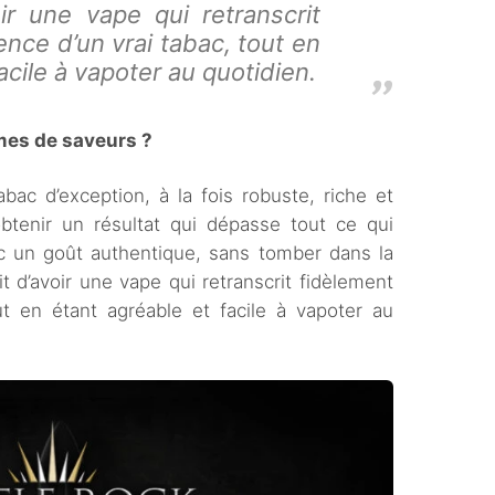
ir une vape qui retranscrit
ence d’un vrai tabac, tout en
acile à vapoter au quotidien.
rmes de saveurs ?
 tabac d’exception, à la fois robuste, riche et
obtenir un résultat qui dépasse tout ce qui
ec un goût authentique, sans tomber dans la
it d’avoir une vape qui retranscrit fidèlement
out en étant agréable et facile à vapoter au