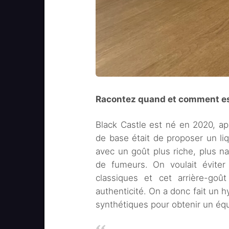
Racontez quand et comment est
Black Castle est né en 2020, ap
de base était de proposer un liq
avec un goût plus riche, plus n
de fumeurs. On voulait éviter
classiques et cet arrière-goû
authenticité. On a donc fait un 
synthétiques pour obtenir un équi