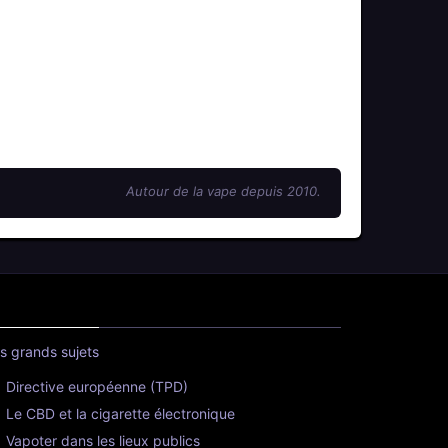
Autour de la vape depuis 2010.
s grands sujets
Directive européenne (TPD)
Le CBD et la cigarette électronique
Vapoter dans les lieux publics