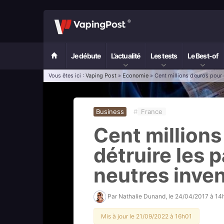
Je débute
L’actualité
Les tests
Le Best-of
Vous êtes ici :
Vaping Post
»
Economie
» Cent millions d’euros pour
Business
#
France
Cent millions
détruire les 
neutres inve
Par
Nathalie Dunand
, le
24/04/2017 à 14
Mis à jour le 21/09/2022 à 16h01