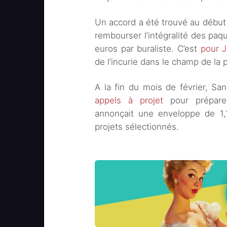
Un accord a été trouvé au débu
rembourser l’intégralité des pa
euros par buraliste. C’est
pour 
de l’incurie dans le champ de la 
A la fin du mois de février, Sa
appels à projet
pour préparer
annonçait une enveloppe de 1,1 
projets sélectionnés.