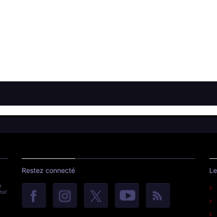
Restez connecté
Le
e
eur