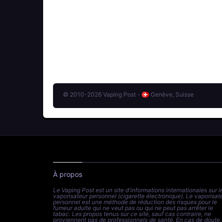
© 2010-2026 Vaping Post -
Genève, Suisse
À propos
Le Vaping Post est un site d'informations internationales sur l
vaporisateur personnel (cigarette électronique). Le vaporisat
personnel est une méthode de réduction des risques pour le
fumeur adulte qui ne veut pas ou qui ne peut pas arrêter le
tabac. Les propos tenus sur ce site, sauf cas contraire, ne
proviennent pas de professionnels de santé. En cas de doute,