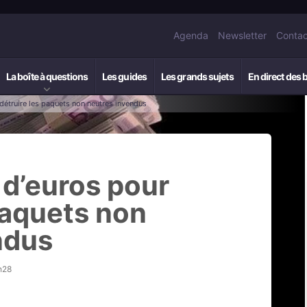
Agenda
Newsletter
Contac
La boîte à questions
Les guides
Les grands sujets
En direct des 
 détruire les paquets non neutres invendus
 d’euros pour
paquets non
ndus
h28