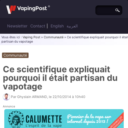
Newsletter
Contact
|
English
العربية
Vous êtes ici :
Vaping Post
»
Communauté
» Ce scientifique expliquait pourquoi il étai
partisan du vapotage
Communauté
Ce scientifique expliquait
pourquoi il était partisan du
vapotage
Par
Ghyslain ARMAND
, le
22/10/2014 à 10h40
Annonce