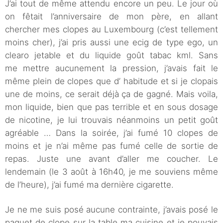
J’ai tout de même attendu encore un peu. Le jour où
on fêtait l’anniversaire de mon père, en allant
chercher mes clopes au Luxembourg (c’est tellement
moins cher), j’ai pris aussi une ecig de type ego, un
clearo jetable et du liquide goût tabac kml. Sans
me mettre aucunement la pression, j’avais fait le
même plein de clopes que d’ habitude et si je clopais
une de moins, ce serait déjà ça de gagné. Mais voila,
mon liquide, bien que pas terrible et en sous dosage
de nicotine, je lui trouvais néanmoins un petit goût
agréable … Dans la soirée, j’ai fumé 10 clopes de
moins et je n’ai même pas fumé celle de sortie de
repas. Juste une avant d’aller me coucher. Le
lendemain (le 3 août à 16h40, je me souviens même
de l’heure), j’ai fumé ma dernière cigarette.
Je ne me suis posé aucune contrainte, j’avais posé le
paquet de clope sur la table ma cuisine et je pouvais