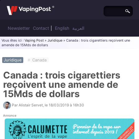
Newsletter
Contact
|
English
العربية
Vous êtes ici :
Vaping Post
»
Juridique
» Canada : trois cigarettiers reçoivent une
amende de 15Mds de dollars
Juridique
#
Canada
Canada : trois cigarettiers
reçoivent une amende de
15Mds de dollars
Par
Alistair Servet
, le
18/03/2019 à 16h30
Annonce