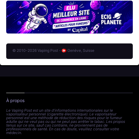
© 2010-2026 Vaping Post -
Genève, Suisse
À propos
Le Vaping Post est un site d'informations internationales sur le
vaporisateur personnel (cigarette électronique). Le vaporisateur
personnel est une méthode de réduction des risques pour le fumeur
adulte qui ne veut pas ou qui ne peut pas arrêter le tabac. Les propos
tenus sur ce site, sauf cas contraire, ne proviennent pas de
professionnels de santé. En cas de doute, veuillez consulter votre
médecin.