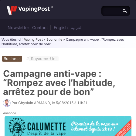
Newsletter
Contact
|
English
العربية
Vous êtes ici :
Vaping Post
»
Economie
» Campagne anti-vape : “Rompez avec
l’habitude, arrêtez pour de bon”
Business
#
Royaume-Uni
Campagne anti-vape :
“Rompez avec l’habitude,
arrêtez pour de bon”
Par
Ghyslain ARMAND
, le
5/08/2015 à 11h21
Annonce