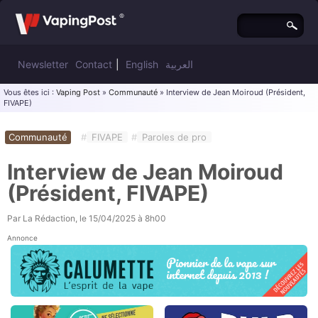
Newsletter
Contact
|
English
العربية
Vous êtes ici :
Vaping Post
»
Communauté
» Interview de Jean Moiroud (Président,
FIVAPE)
Communauté
#
FIVAPE
#
Paroles de pro
Interview de Jean Moiroud
(Président, FIVAPE)
Par
La Rédaction
, le
15/04/2025 à 8h00
Annonce