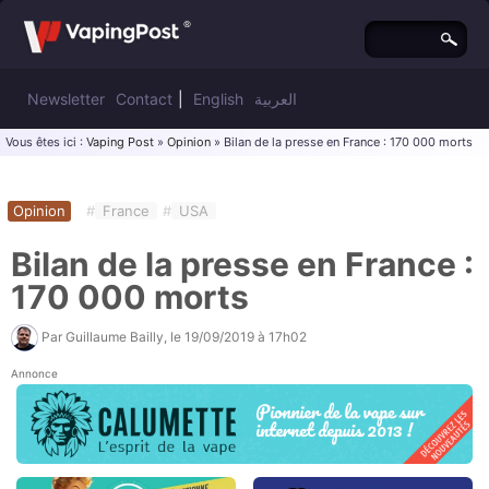
Newsletter
Contact
|
English
العربية
Vous êtes ici :
Vaping Post
»
Opinion
» Bilan de la presse en France : 170 000 morts
Opinion
#
France
#
USA
Bilan de la presse en France :
170 000 morts
Par
Guillaume Bailly
, le
19/09/2019 à 17h02
Annonce