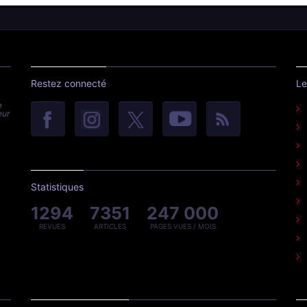
Restez connecté
Le
e
eur
Statistiques
1294
7351
247 000
REVUES
ARTICLES
PAGES VUES / MOIS