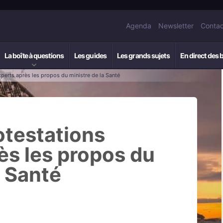
Agenda
Newsletter
Contac
La boîte à questions
Les guides
Les grands sujets
En direct des 
experts après les propos du ministre de la Santé
rotestations
ès les propos du
a Santé