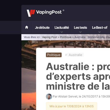
Je débute
L’actualité
Les tests
Le Best-of
Vous êtes ici :
Vaping Post
»
Politique
» Australie : protestations d’
Politique
#
Australie
Australie : p
d’experts apr
ministre de l
Par
Alistair Servet
, le
24/10/2017 à 15h39
Mis à jour le 7/08/2024 à 13h05