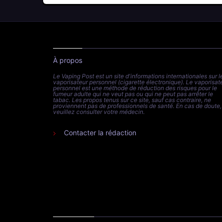
À propos
Le Vaping Post est un site d'informations internationales sur l
vaporisateur personnel (cigarette électronique). Le vaporisat
personnel est une méthode de réduction des risques pour le
fumeur adulte qui ne veut pas ou qui ne peut pas arrêter le
tabac. Les propos tenus sur ce site, sauf cas contraire, ne
proviennent pas de professionnels de santé. En cas de doute,
veuillez consulter votre médecin.
Contacter la rédaction