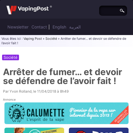
Newsletter
Contact
|
English
العربية
Vous êtes ici :
Vaping Post
»
Société
» Arrêter de fumer… et devoir se défendre de
l’avoir fait !
Société
Arrêter de fumer… et devoir
se défendre de l’avoir fait !
Par
Yvon Rolland
, le
11/04/2018 à 8h49
Annonce