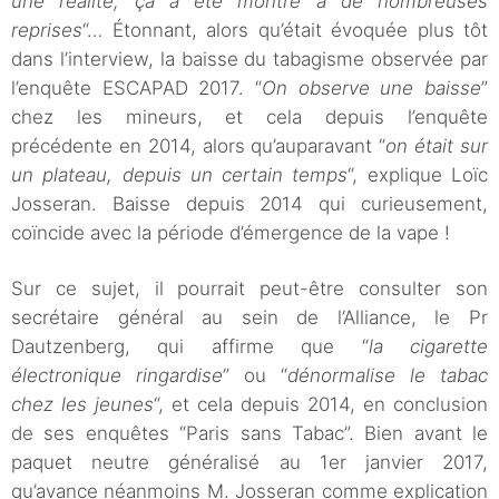
une réalité, ça a été montré à de nombreuses
reprises
“… Étonnant, alors qu’était évoquée plus tôt
dans l’interview, la baisse du tabagisme observée par
l’enquête ESCAPAD 2017. “
On observe une baisse
”
chez les mineurs, et cela depuis l’enquête
précédente en 2014, alors qu’auparavant “
on était sur
un plateau, depuis un certain temps
“, explique Loïc
Josseran. Baisse depuis 2014 qui curieusement,
coïncide avec la période d’émergence de la vape !
Sur ce sujet, il pourrait peut-être consulter son
secrétaire général au sein de l’Alliance, le Pr
Dautzenberg, qui affirme que “
la cigarette
électronique ringardise
” ou “
dénormalise le tabac
chez les jeunes
“, et cela depuis 2014, en conclusion
de ses enquêtes “Paris sans Tabac”. Bien avant le
paquet neutre généralisé au 1er janvier 2017,
qu’avance néanmoins M. Josseran comme explication