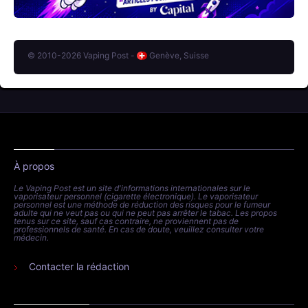
© 2010-2026 Vaping Post -
Genève, Suisse
À propos
Le Vaping Post est un site d'informations internationales sur le
vaporisateur personnel (cigarette électronique). Le vaporisateur
personnel est une méthode de réduction des risques pour le fumeur
adulte qui ne veut pas ou qui ne peut pas arrêter le tabac. Les propos
tenus sur ce site, sauf cas contraire, ne proviennent pas de
professionnels de santé. En cas de doute, veuillez consulter votre
médecin.
Contacter la rédaction