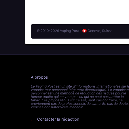
© 2010-2026 Vaping Post -
Genève, Suisse
À propos
Le Vaping Post est un site d'informations internationales sur l
vaporisateur personnel (cigarette électronique). Le vaporisat
personnel est une méthode de réduction des risques pour le
fumeur adulte qui ne veut pas ou qui ne peut pas arrêter le
tabac. Les propos tenus sur ce site, sauf cas contraire, ne
proviennent pas de professionnels de santé. En cas de doute,
veuillez consulter votre médecin.
Contacter la rédaction