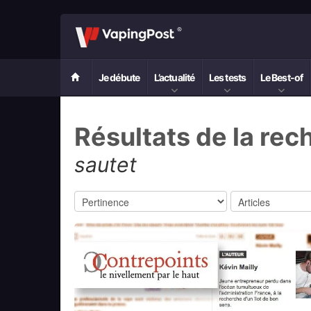
Je débute
L’actualité
Les tests
Le Best-of
Résultats de la rec
sautet