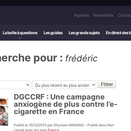
Agenda
Newsletter
Contac
La boîte à questions
Les guides
Les grands sujets
En direct des 
herche pour :
frédéric
DGCCRF : Une campagne
anxiogène de plus contre l’e-
cigarette en France
Publié le 16/10/2015 par Ghyslain ARMAND - Publié dans Non
classé avec les tags
France
.