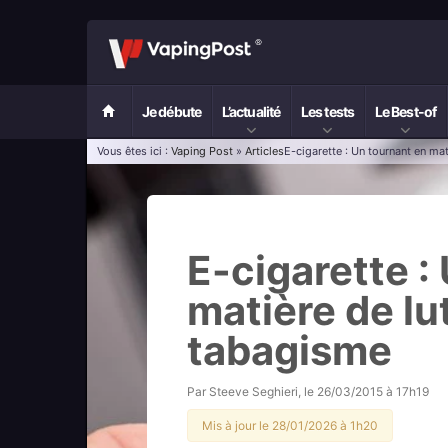
Je débute
L’actualité
Les tests
Le Best-of
Vous êtes ici :
Vaping Post
»
Articles
E-cigarette : Un tournant en mat
E-cigarette :
matière de lu
tabagisme
Par
Steeve Seghieri
, le
26/03/2015 à 17h19
Mis à jour le 28/01/2026 à 1h20