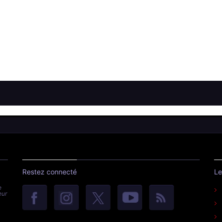
Restez connecté
Le
e
eur