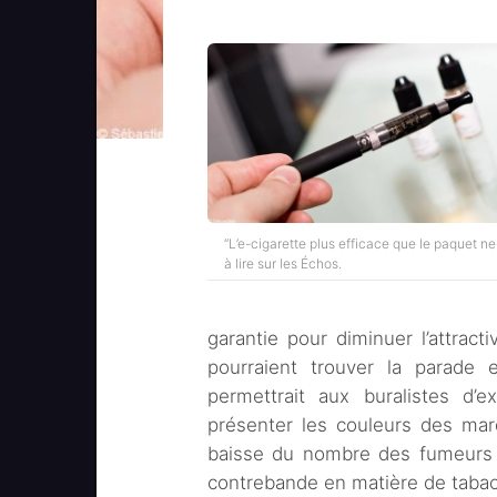
“L’e-cigarette plus efficace que le paquet ne
à lire sur les Échos.
garantie pour diminuer l’attracti
pourraient trouver la parade 
permettrait aux buralistes d’
présenter les couleurs des marqu
baisse du nombre des fumeurs s
contrebande en matière de tabac.