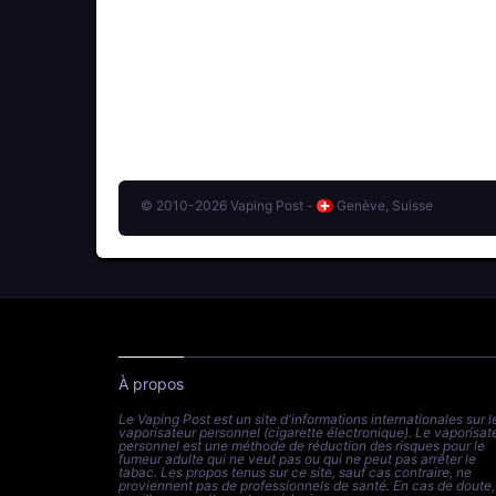
© 2010-2026 Vaping Post -
Genève, Suisse
À propos
Le Vaping Post est un site d'informations internationales sur l
vaporisateur personnel (cigarette électronique). Le vaporisat
personnel est une méthode de réduction des risques pour le
fumeur adulte qui ne veut pas ou qui ne peut pas arrêter le
tabac. Les propos tenus sur ce site, sauf cas contraire, ne
proviennent pas de professionnels de santé. En cas de doute,