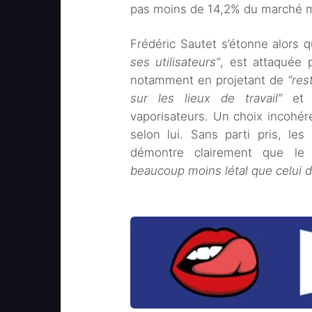
pas moins de 14,2% du marché m
Frédéric Sautet s’étonne alors q
ses utilisateurs”
, est attaquée 
notamment en projetant de
“res
sur les lieux de travail”
et e
vaporisateurs. Un choix incohére
selon lui. Sans parti pris, le
démontre clairement que l
beaucoup moins létal que celui d