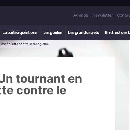
Agenda
Newsletter
Contac
La boîte à questions
Les guides
Les grands sujets
En direct des 
ière de lutte contre le tabagisme
 Un tournant en
tte contre le