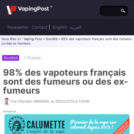
Newsletter
Contact
|
English
العربية
Vous êtes ici :
Vaping Post
»
Société
» 98% des vapoteurs français sont des fumeurs
ou des ex-fumeurs
Société
#
France
98% des vapoteurs français
sont des fumeurs ou des ex-
fumeurs
Par
Ghyslain ARMAND
, le
25/02/2015 à 13h08
Annonce