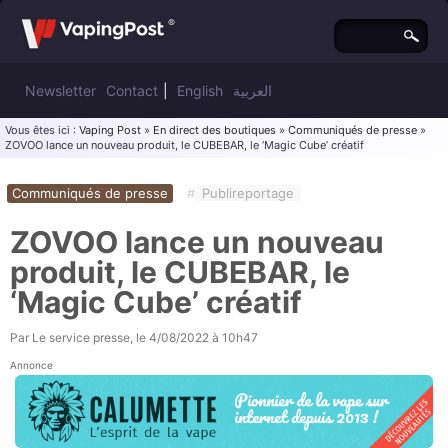
Newsletter
Contact
|
English
العربية
Vous êtes ici :
Vaping Post
»
En direct des boutiques
»
Communiqués de presse
»
ZOVOO lance un nouveau produit, le CUBEBAR, le ‘Magic Cube’ créatif
Communiqués de presse
#
Publireportage
ZOVOO lance un nouveau
produit, le CUBEBAR, le
‘Magic Cube’ créatif
Par
Le service presse
, le
4/08/2022 à 10h47
Annonce