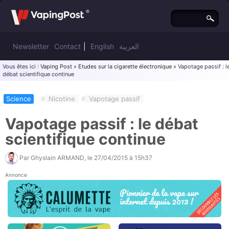
Newsletter
Contact
|
English
العربية
Vous êtes ici :
Vaping Post
»
Etudes sur la cigarette électronique
» Vapotage passif : l
débat scientifique continue
Science
#
Nicotine
#
Vapotage passif
Vapotage passif : le débat
scientifique continue
Par
Ghyslain ARMAND
, le
27/04/2015 à 15h37
Annonce