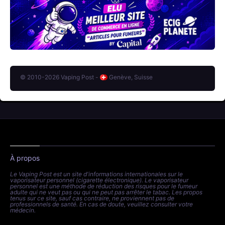
© 2010-2026 Vaping Post -
Genève, Suisse
À propos
Le Vaping Post est un site d'informations internationales sur le
vaporisateur personnel (cigarette électronique). Le vaporisateur
personnel est une méthode de réduction des risques pour le fumeur
adulte qui ne veut pas ou qui ne peut pas arrêter le tabac. Les propos
tenus sur ce site, sauf cas contraire, ne proviennent pas de
professionnels de santé. En cas de doute, veuillez consulter votre
médecin.