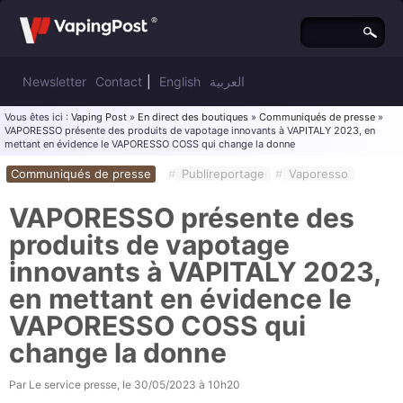
Newsletter
Contact
|
English
العربية
Vous êtes ici :
Vaping Post
»
En direct des boutiques
»
Communiqués de presse
»
VAPORESSO présente des produits de vapotage innovants à VAPITALY 2023, en
mettant en évidence le VAPORESSO COSS qui change la donne
Communiqués de presse
#
Publireportage
#
Vaporesso
VAPORESSO présente des
produits de vapotage
innovants à VAPITALY 2023,
en mettant en évidence le
VAPORESSO COSS qui
change la donne
Par
Le service presse
, le
30/05/2023 à 10h20