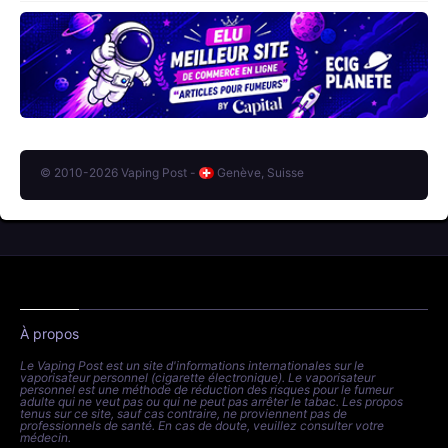
© 2010-2026 Vaping Post -
Genève, Suisse
À propos
Le Vaping Post est un site d'informations internationales sur le
vaporisateur personnel (cigarette électronique). Le vaporisateur
personnel est une méthode de réduction des risques pour le fumeur
adulte qui ne veut pas ou qui ne peut pas arrêter le tabac. Les propos
tenus sur ce site, sauf cas contraire, ne proviennent pas de
professionnels de santé. En cas de doute, veuillez consulter votre
médecin.