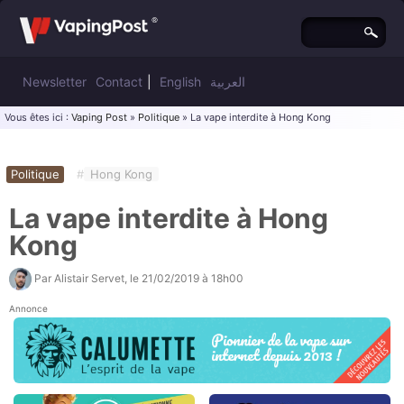
Newsletter
Contact
|
English
العربية
Vous êtes ici :
Vaping Post
»
Politique
» La vape interdite à Hong Kong
Politique
#
Hong Kong
La vape interdite à Hong
Kong
Par
Alistair Servet
, le
21/02/2019 à 18h00
Annonce