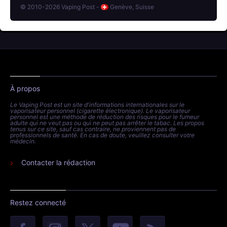
© 2010-2026 Vaping Post -
Genève, Suisse
À propos
Le Vaping Post est un site d'informations internationales sur le
vaporisateur personnel (cigarette électronique). Le vaporisateur
personnel est une méthode de réduction des risques pour le fumeur
adulte qui ne veut pas ou qui ne peut pas arrêter le tabac. Les propos
tenus sur ce site, sauf cas contraire, ne proviennent pas de
professionnels de santé. En cas de doute, veuillez consulter votre
médecin.
Contacter la rédaction
Restez connecté