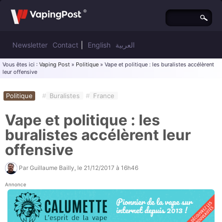
Newsletter
Contact
|
English
العربية
Vous êtes ici :
Vaping Post
»
Politique
» Vape et politique : les buralistes accélèrent
leur offensive
Politique
#
Buralistes
#
France
Vape et politique : les
buralistes accélèrent leur
offensive
Par
Guillaume Bailly
, le
21/12/2017 à 16h46
Annonce