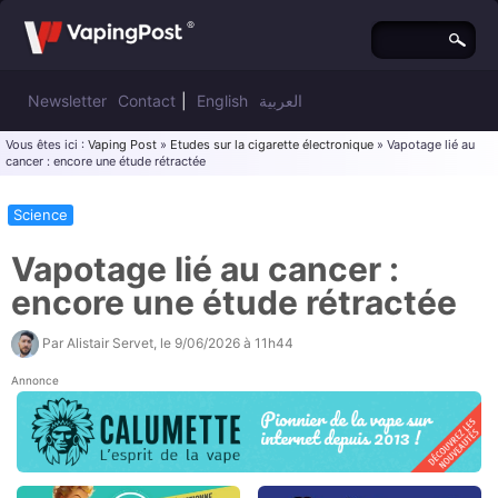
Newsletter
Contact
|
English
العربية
Vous êtes ici :
Vaping Post
»
Etudes sur la cigarette électronique
» Vapotage lié au
cancer : encore une étude rétractée
Science
Vapotage lié au cancer :
encore une étude rétractée
Par
Alistair Servet
, le
9/06/2026 à 11h44
Annonce