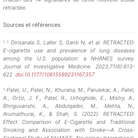
rétractée.
Sources et références
Dirisanala S, Laller S, Ganti N, et al. RETRACTED:
1, 2
E-cigarette use and prevalence of lung diseases
among the U.S. population: a NHANES survey.
Journal of Investigative Medicine. 2023;71(6):613-
622.
doi:10.1177/10815589231167357
Patel, U., Patel, N., Khurana, M., Parulekar, A., Patel,
3
A., Ortiz, J. F., Patel, R., Urhoghide, E., Mistry, A.,
Bhriguvanshi, A., Abdulqader, M., Mehta, N.,
Arumaithurai, K., & Shah, S. (2022). RETRACTED:
Effect Comparison of E-Cigarette and Traditional
Smoking and Association with Stroke—A Cross-