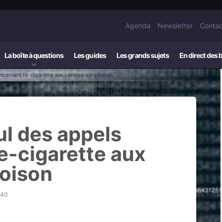
Agenda
Newsletter
Contac
La boîte à questions
Les guides
Les grands sujets
En direct des 
ncernant l’e-cigarette aux centres antipoison
ul des appels
e-cigarette aux
poison
h40