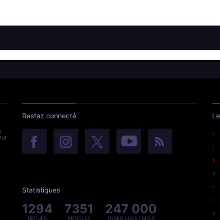
Restez connecté
Le
e
eur
Statistiques
1294
7351
247 000
REVUES
ARTICLES
PAGES VUES / MOIS