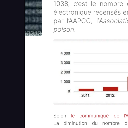
1038, c’est le nombre 
électronique recensés en
par l’AAPCC, l’
Associat
poison
.
Selon
le communiqué de l’
La diminution du nombre de