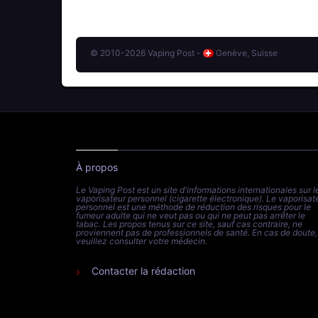
© 2010-2026 Vaping Post -
Genève, Suisse
À propos
Le Vaping Post est un site d'informations internationales sur l
vaporisateur personnel (cigarette électronique). Le vaporisat
personnel est une méthode de réduction des risques pour le
fumeur adulte qui ne veut pas ou qui ne peut pas arrêter le
tabac. Les propos tenus sur ce site, sauf cas contraire, ne
proviennent pas de professionnels de santé. En cas de doute,
veuillez consulter votre médecin.
Contacter la rédaction