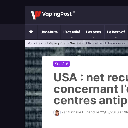
Je débute
L’actualité
Les tests
Le Best-of
Vous êtes ici :
Vaping Post
»
Société
» USA : net recul des appels co
Société
USA : net rec
concernant l’
centres anti
Par
Nathalie Dunand
, le
22/08/2016 à 19