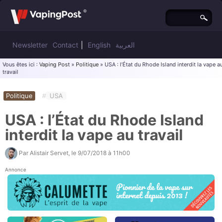
Newsletter
Contact
|
English
العربية
Vous êtes ici :
Vaping Post
»
Politique
» USA : l’État du Rhode Island interdit la vape a
travail
Politique
#
USA
USA : l’État du Rhode Island
interdit la vape au travail
Par
Alistair Servet
, le
9/07/2018 à 11h00
Annonce