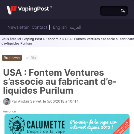
Newsletter
Contact
|
English
العربية
Vous êtes ici :
Vaping Post
»
Economie
» USA : Fontem Ventures s’associe au fabricant
d’e-liquides Purilum
Business
#
Blu
USA : Fontem Ventures
s’associe au fabricant d’e-
liquides Purilum
Par
Alistair Servet
, le
5/06/2018 à 10h14
Annonce