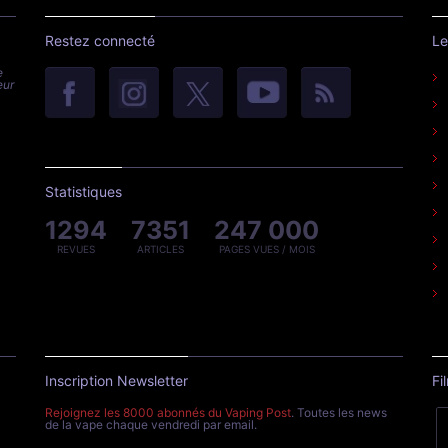
Restez connecté
Le
e
eur
Statistiques
1294
7351
247 000
REVUES
ARTICLES
PAGES VUES / MOIS
Inscription Newsletter
Fi
Rejoignez les 8000 abonnés du Vaping Post
. Toutes les news
de la vape chaque vendredi par email.