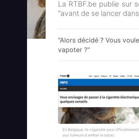
La RTBF.be publie sur so
“avant de se lancer dans
“Alors décidé ? Vous voul
vapoter ?”
En Belgique, l’e-cigarette peut officiellement
aux fumeurs à arrêter le tabac.