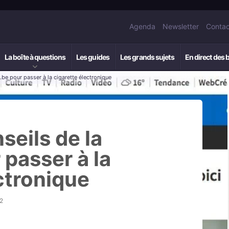
Agenda
Newsletter
Contac
La boîte à questions
Les guides
Les grands sujets
En direct des 
be pour passer à la cigarette électronique
eils de la
passer à la
ctronique
2