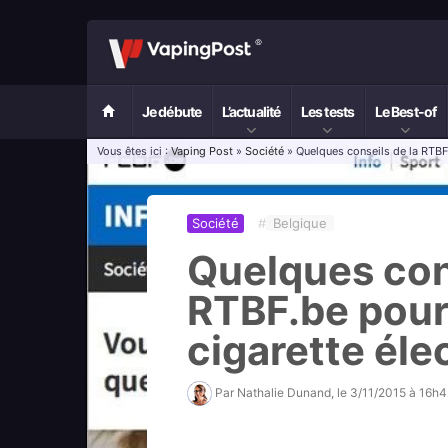
Je débute
L’actualité
Les tests
Le Best-of
Vous êtes ici :
Vaping Post
»
Société
» Quelques conseils de la RTBF.
Société
#
Belgique
Quelques cons
RTBF.be pour 
cigarette éle
Par
Nathalie Dunand
, le
3/11/2015 à 16h4