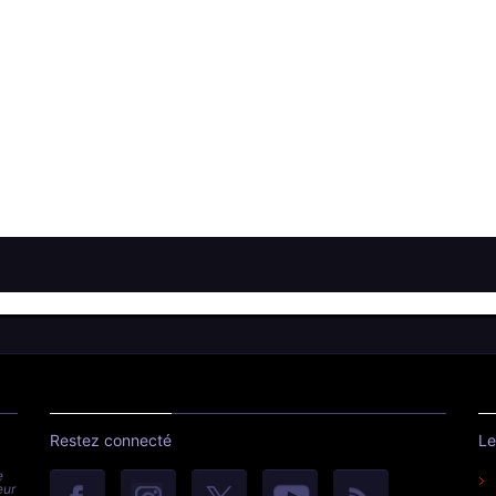
Restez connecté
Le
e
eur