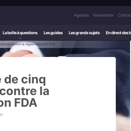
Agenda
Newsletter
Contac
La boîte à questions
Les guides
Les grands sujets
En direct des 
iations contre la réglementation FDA
e de cinq
contre la
on FDA
21