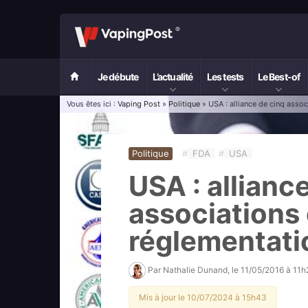
Je débute
L’actualité
Les tests
Le Best-of
Vous êtes ici :
Vaping Post
»
Politique
» USA : alliance de cinq assoc
Politique
#
FDA
#
USA
USA : allianc
associations 
réglementati
Par
Nathalie Dunand
, le
11/05/2016 à 11h
Mis à jour le 10/07/2024 à 15h43