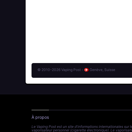
© 2010-2026 Vaping Post -
Genève, Suisse
À propos
Le Vaping Post est un site d'informations internationales sur l
vaporisateur personnel (cigarette électronique). Le vaporisat