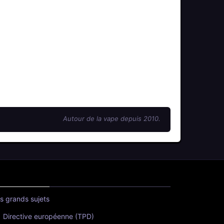
Autour de la vape depuis 2010.
s grands sujets
Directive européenne (TPD)