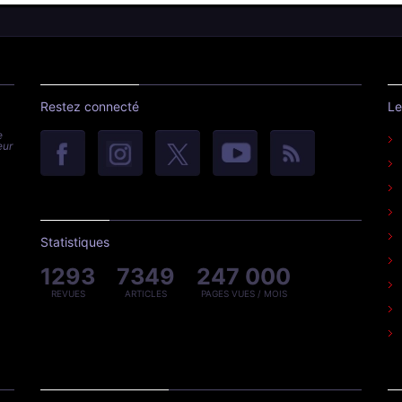
Restez connecté
Le
e
eur
Statistiques
1293
7349
247 000
REVUES
ARTICLES
PAGES VUES / MOIS