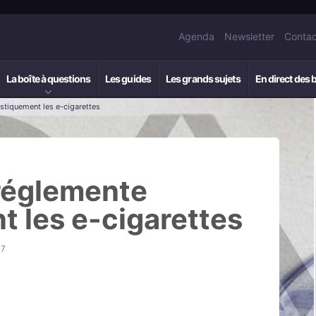
Agenda
Newsletter
Contac
La boîte à questions
Les guides
Les grands sujets
En direct des 
stiquement les e-cigarettes
 réglemente
t les e-cigarettes
37