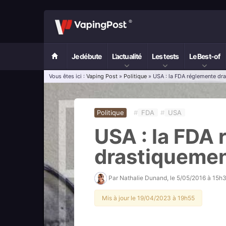
Je débute
L’actualité
Les tests
Le Best-of
Vous êtes ici :
Vaping Post
»
Politique
» USA : la FDA réglemente dra
Politique
#
FDA
#
USA
USA : la FDA
drastiquemen
Par
Nathalie Dunand
, le
5/05/2016 à 15h
Mis à jour le 19/04/2023 à 19h55