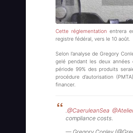
Cette réglementation
entrera en
registre fédéral, vers le 10 août.
Selon l’analyse de Gregory Conle
gelé pendant les deux années qu
période 99% des produits serai
procédure d’autorisation (PMTA
financer.
.
@CaeruleanSea
@Ateli
compliance costs.
— Gregory Conley (@Gr