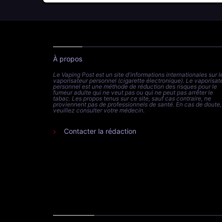
À propos
Le Vaping Post est un site d'informations internationales sur l
vaporisateur personnel (cigarette électronique). Le vaporisat
personnel est une méthode de réduction des risques pour le
fumeur adulte qui ne veut pas ou qui ne peut pas arrêter le
tabac. Les propos tenus sur ce site, sauf cas contraire, ne
proviennent pas de professionnels de santé. En cas de doute,
veuillez consulter votre médecin.
Contacter la rédaction