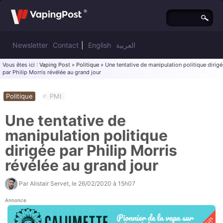
Newsletter
Contact
|
English
العربية
Vous êtes ici :
Vaping Post
»
Politique
» Une tentative de manipulation politique dirigé
par Philip Morris révélée au grand jour
Politique
#
PMI
Une tentative de
manipulation politique
dirigée par Philip Morris
révélée au grand jour
Par
Alistair Servet
, le
26/02/2020 à 15h07
Annonce