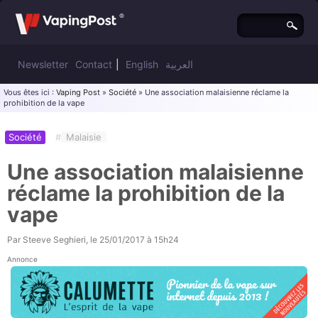
Newsletter
Contact
|
English
العربية
Vous êtes ici :
Vaping Post
»
Société
» Une association malaisienne réclame la
prohibition de la vape
Société
#
Malaisie
Une association malaisienne
réclame la prohibition de la
vape
Par
Steeve Seghieri
, le
25/01/2017 à 15h24
Annonce