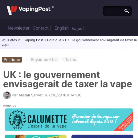
Newsletter
Contact
|
English
العربية
Vous êtes ici :
Vaping Post
»
Politique
» UK : le gouvernement envisagerait de taxer la
vape
Politique
#
Royaume-Uni
#
Taxes
UK : le gouvernement
envisagerait de taxer la vape
Par
Alistair Servet
, le
7/08/2018 à 14h06
Annonce