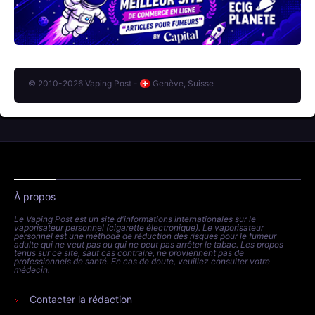
© 2010-2026 Vaping Post -
Genève, Suisse
À propos
Le Vaping Post est un site d'informations internationales sur le
vaporisateur personnel (cigarette électronique). Le vaporisateur
personnel est une méthode de réduction des risques pour le fumeur
adulte qui ne veut pas ou qui ne peut pas arrêter le tabac. Les propos
tenus sur ce site, sauf cas contraire, ne proviennent pas de
professionnels de santé. En cas de doute, veuillez consulter votre
médecin.
Contacter la rédaction