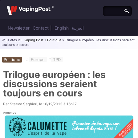
Newsletter
Contact
|
English
العربية
Vous êtes ici :
Vaping Post
»
Politique
» Trilogue européen : les discussions seraient
toujours en cours
Politique
#
Europe
#
TPD
Trilogue européen : les
discussions seraient
toujours en cours
Par
Steeve Seghieri
, le
16/12/2013 à 16h17
Annonce