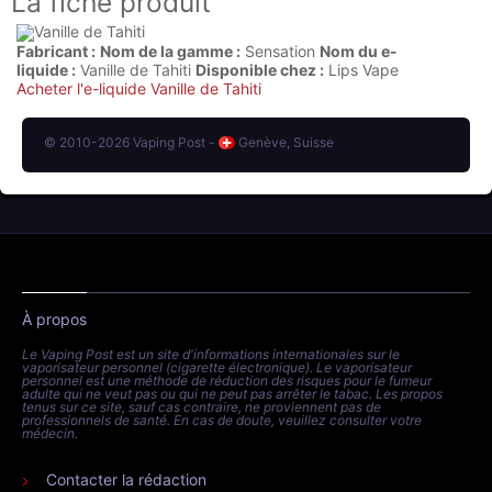
La fiche produit
Fabricant :
Nom de la gamme :
Sensation
Nom du e-
liquide :
Vanille de Tahiti
Disponible chez :
Lips Vape
Acheter l'e-liquide Vanille de Tahiti
© 2010-2026 Vaping Post -
Genève, Suisse
À propos
Le Vaping Post est un site d'informations internationales sur le
vaporisateur personnel (cigarette électronique). Le vaporisateur
personnel est une méthode de réduction des risques pour le fumeur
adulte qui ne veut pas ou qui ne peut pas arrêter le tabac. Les propos
tenus sur ce site, sauf cas contraire, ne proviennent pas de
professionnels de santé. En cas de doute, veuillez consulter votre
médecin.
Contacter la rédaction