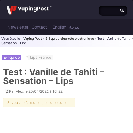
Newsletter
Contact
|
English
العربية
Vous êtes ici :
Vaping Post
»
E-liquide cigarette électronique
» Test : Vanille de Tahiti 
Sensation – Lips
E-liquide
#
Lips France
Test : Vanille de Tahiti –
Sensation – Lips
Par
Alex
, le
20/04/2022 à 16h22
Si vous ne fumez pas, ne vapotez pas.