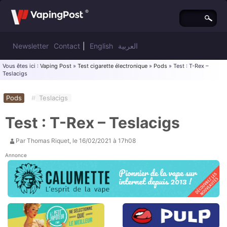
Newsletter
Contact
|
English
العربية
Vous êtes ici :
Vaping Post
»
Test cigarette électronique
»
Pods
» Test : T-Rex –
Teslacigs
Pods
#
Teslacigs
Test : T-Rex – Teslacigs
Par
Thomas Riquet
, le
16/02/2021 à 17h08
Annonce