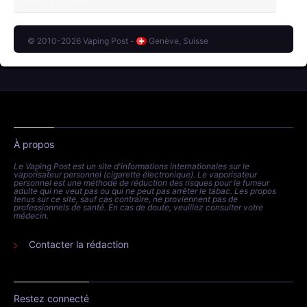
© 2010-2026 Vaping Post -
Genève, Suisse
À propos
Le Vaping Post est un site d'informations internationales sur le
vaporisateur personnel (cigarette électronique). Le vaporisateur
personnel est une méthode de réduction des risques pour le fumeur
adulte qui ne veut pas ou qui ne peut pas arrêter le tabac. Les propos
tenus sur ce site, sauf cas contraire, ne proviennent pas de
professionnels de santé. En cas de doute, veuillez consulter votre
médecin.
Contacter la rédaction
Restez connecté