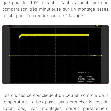
que pour les 10% restant. Il faut vraiment faire une
comparaison très minutieuse sur un montage assez
réactif pour s’en rendre compte à la vape.
Les choses se compliquent un peu en contrôle de la
température. La box passe sans broncher le test du
coton sec, vos montages seront parfaitement