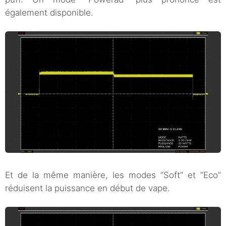
également disponible.
Et de la même manière, les modes “Soft” et “Eco”
réduisent la puissance en début de vape.