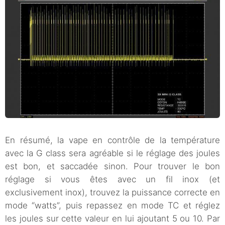
En résumé, la vape en contrôle de la température
avec la G class sera agréable si le réglage des joules
est bon, et saccadée sinon. Pour trouver le bon
réglage si vous êtes avec un fil inox (et
exclusivement inox), trouvez la puissance correcte en
mode “watts”, puis repassez en mode TC et réglez
les joules sur cette valeur en lui ajoutant 5 ou 10. Par