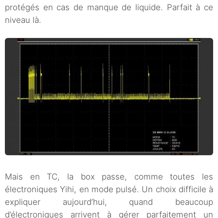
protégés en cas de manque de liquide. Parfait à ce
niveau là.
Mais en TC, la box passe, comme toutes les
électroniques Yihi, en mode pulsé. Un choix difficile à
expliquer aujourd’hui, quand beaucoup
d’électroniques arrivent à gérer parfaitement un