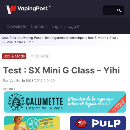
Newsletter
Contact
|
English
العربية
Vous êtes ici :
Vaping Post
»
Test cigarette électronique
»
Box & Mods
» Test :
SX Mini G Class – Yihi
Box & Mods
#
Sx Mini
Test : SX Mini G Class – Yihi
Par
Vap Ed
, le
8/08/2017 à 9h20
Annonce