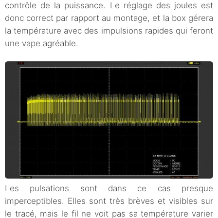
contrôle de la puissance. Le réglage des joules est
donc correct par rapport au montage, et la box gérera
la température avec des impulsions rapides qui feront
une vape agréable.
Les pulsations sont dans ce cas presque
imperceptibles. Elles sont très brèves et visibles sur
le tracé, mais le fil ne voit pas sa température varier