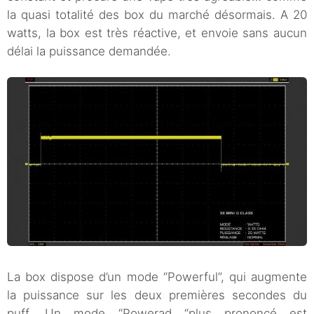
la quasi totalité des box du marché désormais. A 20
watts, la box est très réactive, et envoie sans aucun
délai la puissance demandée.
La box dispose d’un mode “Powerful”, qui augmente
la puissance sur les deux premières secondes du
puff. Un mode “Powerad “plus prononcé est