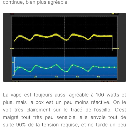
continue, bien plus agréable.
La vape est toujours aussi agréable à 100 watts et
plus, mais la box est un peu moins réactive. On le
voit très clairement sur le tracé de l’oscillo. C’est
malgré tout très peu sensible: elle envoie tout de
suite 90% de la tension requise, et ne tarde un peu